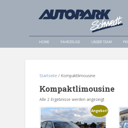
S
k
i
p
t
o
HOME
FAHRZEUGE
UNSER TEAM
PK
m
a
i
n
c
o
Startseite
/ Kompaktlimousine
n
Kompaktlimousine
t
e
Alle 2 Ergebnisse werden angezeigt
n
t
Angebot!